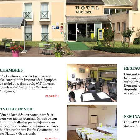
RESTA
CHAMBRES
Dans notre 
33 chambres au confort moderne et
lundi au je
chaleureux ***: Insonorisées, équipées
spécialités
de téléphone, d'un accès WiFi Internet
Bourgogne. 
gratuit et de télévision
(TNT chaînes
dispositio
françaises)
.
réceptions, 
en savoir +
A VOTRE REVEIL
Afin de bien débuter votre journée et
SEMINA
pour vos matins gourmands, que ce soit
dans notre salle des petits déjeuners ou
L'hôtel***
dans votre chambre, vous aurez le plaisir
dédié à l'o
de découvrir notre Buffet Continental ou
nos Plateaux Gourmands.
en savoir +