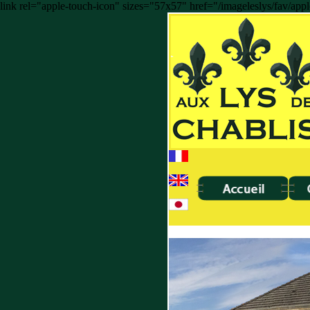
link rel="apple-touch-icon" sizes="57x57" href="/imageleslys/fav/ap