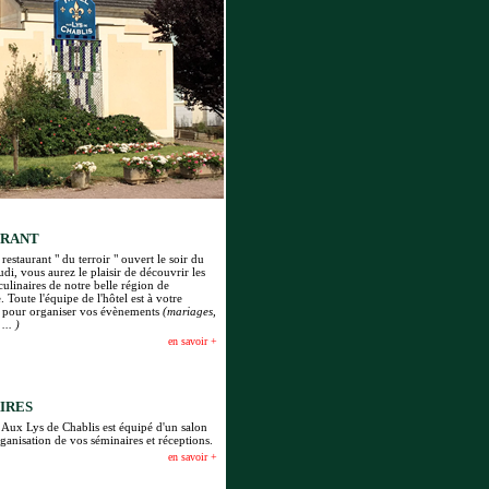
URANT
restaurant " du terroir "
ouvert le soir du
udi
, vous aurez le plaisir de découvrir les
 culinaires de notre belle région de
Toute l'équipe de l'hôtel est à votre
n pour organiser vos évènements
(mariages,
... )
en savoir +
IRES
 Aux Lys de Chablis est équipé d'un salon
rganisation de vos séminaires et réceptions.
en savoir +