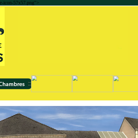
ple-icon-57x57.png">